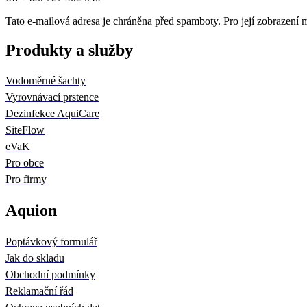
Tato e-mailová adresa je chráněna před spamboty. Pro její zobrazení m
Produkty a služby
Vodoměrné šachty
Vyrovnávací prstence
Dezinfekce AquiCare
SiteFlow
eVaK
Pro obce
Pro firmy
Aquion
Poptávkový formulář
Jak do skladu
Obchodní podmínky
Reklamační řád