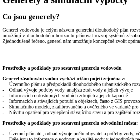
Co jsou generely?
Generel vodovodu je celým názvem generelní dlouhodobý plán rozvoj
umožňují v dlouhodobém horizontu plánovat rozvoj systémů zásobov
Zjednodušeně řečeno, generel nám umožňuje koncepčně zvolit optimál
Prostředky a podklady pro sestavení generelu vodovodu
Generel zásobování vodou vychází užším pojetí zejména z:
- Územního plánu a předpokladů dlouhodobého urbanistického rozvoje
- Odhad vývoje potřeby vody, analýza ztrát vody a jejich vývoje
- Informacích o dostupných vodních zdrojích a jejich kapacitě
- Informacích a stávajících potrubí a objektech, často z GIS provozo
- Simulačního modelu, zkalibrovaného a ověřeného ve variantě pro 
- Návrhu opatření pro vylepšení stávajícího stavu a pro zajištění rozv
Prostředky a podklady pro sestavení generelu odvodnění města:
- Územní plán atd., odhad vývoje počtu obyvatel a potřeby vody, 
- Dále jsou to informace o vodnosti a kvalitě vody v jednotlivých r