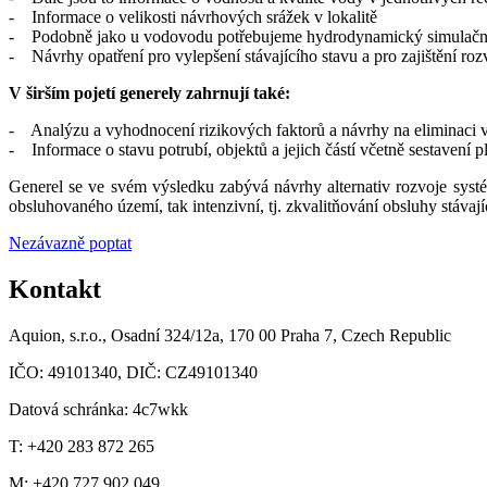
- Informace o velikosti návrhových srážek v lokalitě
- Podobně jako u vodovodu potřebujeme hydrodynamický simulační m
- Návrhy opatření pro vylepšení stávajícího stavu a pro zajištění ro
V širším pojetí generely zahrnují také:
- Analýzu a vyhodnocení rizikových faktorů a návrhy na eliminaci
- Informace o stavu potrubí, objektů a jejich částí včetně sestavení 
Generel se ve svém výsledku zabývá návrhy alternativ rozvoje systé
obsluhovaného území, tak intenzivní, tj. zkvalitňování obsluhy stávaj
Nezávazně poptat
Kontakt
Aquion, s.r.o., Osadní 324/12a, 170 00 Praha 7, Czech Republic
IČO: 49101340, DIČ: CZ49101340
Datová schránka: 4c7wkk
T: +420 283 872 265
M: +420 727 902 049