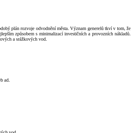
odobý plán rozvoje odvodnění města. Význam generelů tkví v tom, že
lepším způsobem s minimalizací investičních a provozních nákladů.
kových a srážkových vod.
b ad.
ových vod