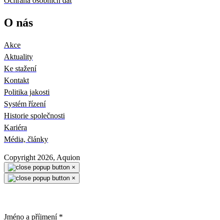
Ochrana osobních dat
O nás
Akce
Aktuality
Ke stažení
Kontakt
Politika jakosti
Systém řízení
Historie společnosti
Kariéra
Média, články
Copyright 2026, Aquion
×
×
Jméno a příjmení
*