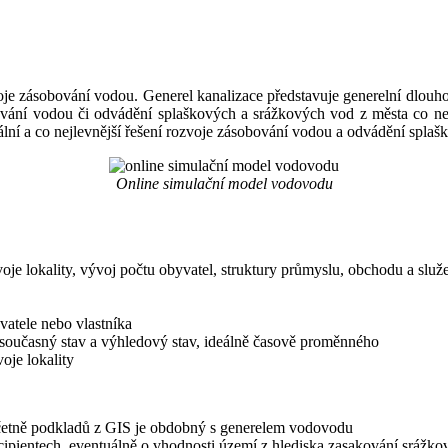
e zásobování vodou. Generel kanalizace představuje generelní dlouh
ání vodou či odvádění splaškových a srážkových vod z města co nej
ní a co nejlevnější řešení rozvoje zásobování vodou a odvádění splaš
Online simulační model vodovodu
 lokality, vývoj počtu obyvatel, struktury průmyslu, obchodu a služe
vatele nebo vlastníka
současný stav a výhledový stav, ideálně časově proměnného
oje lokality
včetně podkladů z GIS je obdobný s generelem vodovodu
ecipientech, eventuálně o vhodnosti území z hlediska zasakování srážk