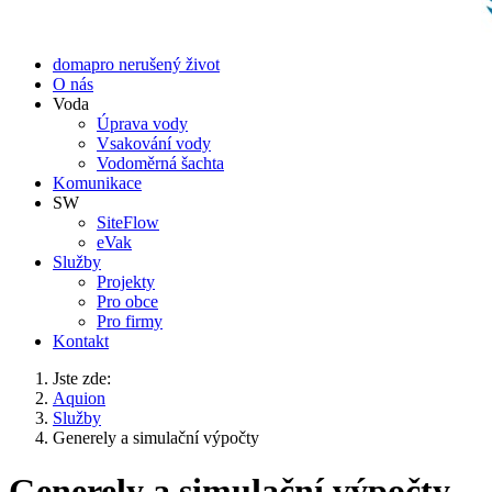
doma
pro nerušený život
O nás
Voda
Úprava vody
Vsakování vody
Vodoměrná šachta
Komunikace
SW
SiteFlow
eVak
Služby
Projekty
Pro obce
Pro firmy
Kontakt
Jste zde:
Aquion
Služby
Generely a simulační výpočty
Generely a simulační výpočty