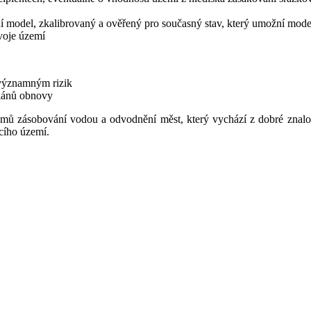
odel, zkalibrovaný a ověřený pro současný stav, který umožní modelo
zvoje území
 významným rizik
plánů obnovy
mů zásobování vodou a odvodnění měst, který vychází z dobré znalosti
ícího území.