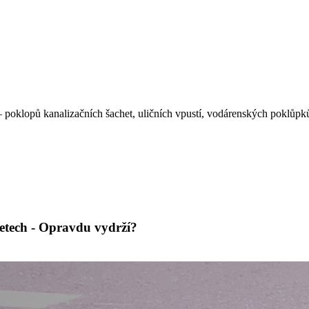
 – poklopů kanalizačních šachet, uličních vpustí, vodárenských poklůp
etech - Opravdu vydrží?