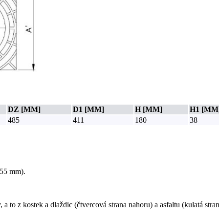
DZ [MM]
D1 [MM]
H [MM]
H1 [MM
485
411
180
38
355 mm).
to z kostek a dlaždic (čtvercová strana nahoru) a asfaltu (kulatá stra