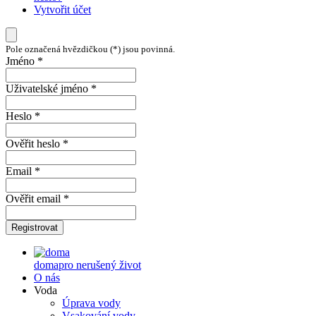
Vytvořit účet
Pole označená hvězdičkou (*) jsou povinná.
Jméno *
Uživatelské jméno *
Heslo *
Ověřit heslo *
Email *
Ověřit email *
Registrovat
doma
pro nerušený život
O nás
Voda
Úprava vody
Vsakování vody