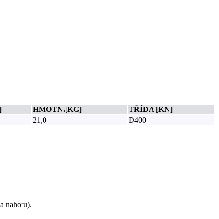
]
HMOTN.[KG]
TŘÍDA [KN]
21,0
D400
na nahoru).