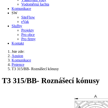
Vodoměrná šachta
Komunikace
SW
SiteFlow
eVak
Služby
Projekty
Pro obce
Pro firmy
Kontakt
Jste zde:
Aquion
Komunikace
Prstence
T3 315/BB- Roznášecí kónusy
T3 315/BB- Roznášecí kónusy