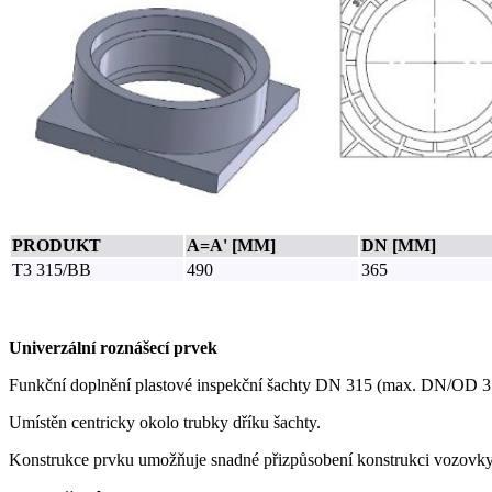
PRODUKT
A=A' [MM]
DN [MM]
T3 315/BB
490
365
Univerzální roznášecí prvek
Funkční doplnění plastové inspekční šachty DN 315 (max. DN/OD 
Umístěn centricky okolo trubky dříku šachty.
Konstrukce prvku umožňuje snadné přizpůsobení konstrukci vozovky, a 