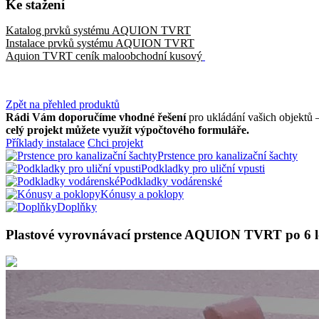
Ke stažení
Katalog prvků systému AQUION TVRT
Instalace prvků systému AQUION TVRT
Aquion TVRT ceník maloobchodní kusový
Zpět na přehled produktů
Rádi Vám doporučíme vhodné řešení
pro ukládání vašich objektů
celý projekt můžete využít výpočtového formuláře.
Příklady instalace
Chci projekt
Prstence pro kanalizační šachty
Podkladky pro uliční vpusti
Podkladky vodárenské
Kónusy a poklopy
Doplňky
Plastové vyrovnávací prstence AQUION TVRT po 6 l