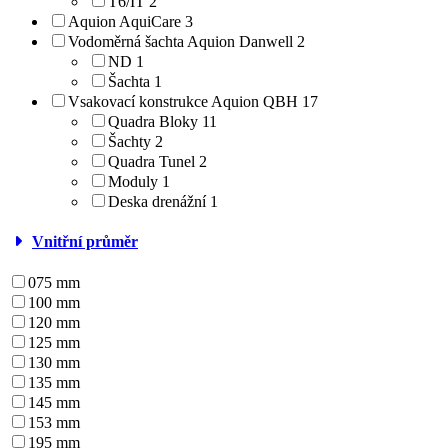
T6/IT
2
Aquion AquiCare
3
Vodoměrná šachta Aquion Danwell
2
ND
1
Šachta
1
Vsakovací konstrukce Aquion QBH
17
Quadra Bloky
11
Šachty
2
Quadra Tunel
2
Moduly
1
Deska drenážní
1
Vnitřní průměr
075 mm
100 mm
120 mm
125 mm
130 mm
135 mm
145 mm
153 mm
195 mm