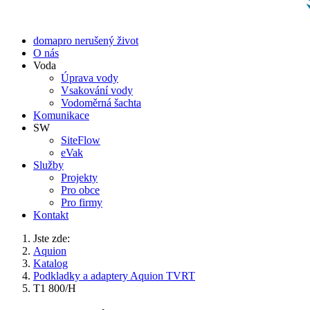
doma
pro nerušený život
O nás
Voda
Úprava vody
Vsakování vody
Vodoměrná šachta
Komunikace
SW
SiteFlow
eVak
Služby
Projekty
Pro obce
Pro firmy
Kontakt
Jste zde:
Aquion
Katalog
Podkladky a adaptery Aquion TVRT
T1 800/H