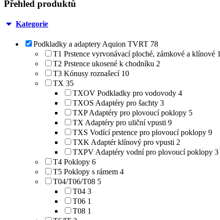
Přehled produktů
Kategorie
Podkladky a adaptery Aquion TVRT
78
T1 Prstence vyrvonávací ploché, zámkové a klínové
T2 Prstence ukosené k chodníku
2
T3 Kónusy roznašecí
10
TX
35
TXOV Podkladky pro vodovody
4
TXOS Adaptéry pro šachty
3
TXP Adaptéry pro plovoucí poklopy
5
TX Adaptéry pro uliční vpusti
9
TXS Vodící prstence pro plovoucí poklopy
9
TXK Adaptér klínový pro vpusti
2
TXPV Adaptéry vodní pro plovoucí poklopy
3
T4 Poklopy
6
T5 Poklopy s rámem
4
T04/T06/T08
5
T04
3
T06
1
T08
1